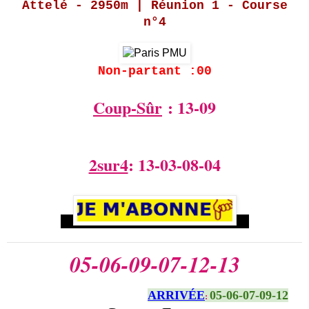
Attelé - 2950m | Réunion 1 - Course
n°4
Non-partant :00
Coup-S
ûr
: 13-09
2sur4
: 13-03-08-04
05-06-09-07-12-13
ARRIVÉE
05-06-07-09-12
: