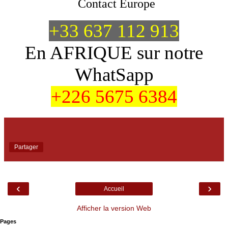
Contact Europe
+33 637 112 913
En AFRIQUE sur n
otre
WhatSapp
+226 5675 6384
Partager
‹
›
Accueil
Afficher la version Web
Pages