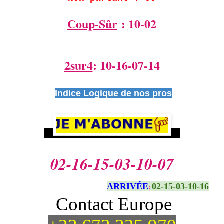
Coup-S
ûr
: 10-02
2sur4
: 10-16-07-14
Indice Logique de nos pros
02-16-15-03-10-07
ARRIVÉE
02-15-03-10-16
:
Contact Europe