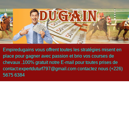
Empiredugains vous offrent toutes les stratégies misent en
place pour gagner avec passion et brio vos courses de
chevaux .100% gratuit notre E-mail pour toutes prises de
contact:expertduturf797@gmail.com contactez nous (+226)
5675 6384